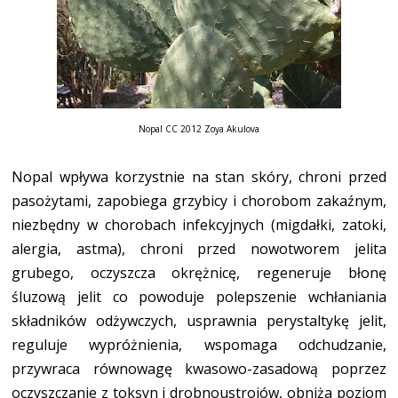
Nopal CC 2012 Zoya Akulova
Nopal wpływa korzystnie na stan skóry, chroni przed
pasożytami, zapobiega grzybicy i chorobom zakaźnym,
niezbędny w chorobach infekcyjnych (migdałki, zatoki,
alergia, astma), chroni przed nowotworem jelita
grubego, oczyszcza okrężnicę, regeneruje błonę
śluzową jelit co powoduje polepszenie wchłaniania
składników odżywczych, usprawnia perystaltykę jelit,
reguluje wypróżnienia, wspomaga odchudzanie,
przywraca równowagę kwasowo-zasadową poprzez
oczyszczanie z toksyn i drobnoustrojów, obniża poziom