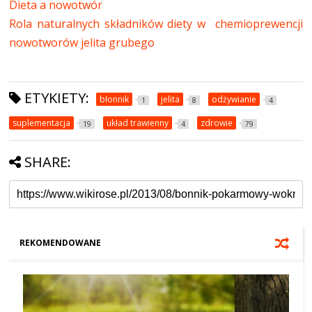
Dieta a nowotwór
Rola naturalnych składników diety w chemioprewencji
nowotworów jelita grubego
ETYKIETY:
błonnik
jelita
odżywianie
1
8
4
suplementacja
układ trawienny
zdrowie
19
4
79
SHARE:
REKOMENDOWANE