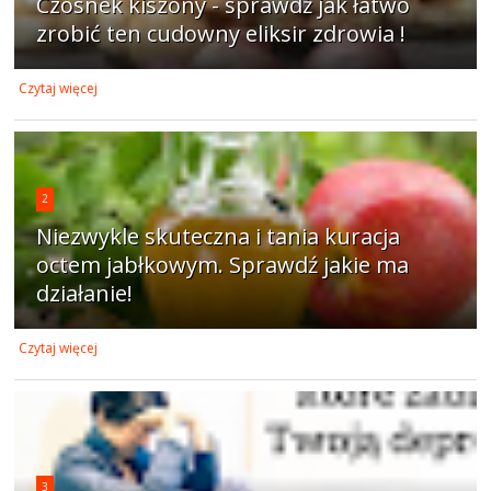
Czosnek kiszony - sprawdź jak łatwo
zrobić ten cudowny eliksir zdrowia !
Czytaj więcej
2
Niezwykle skuteczna i tania kuracja
octem jabłkowym. Sprawdź jakie ma
działanie!
Czytaj więcej
3