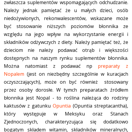
zwłaszcza suplementów wspomagających odchudzanie.
Należy jednak pamiętać że u małych dzieci, osób
niedożywionych, rekonwalescentów, wskazane może
być stosowanie niższych poziomów błonnika ze
względu na jego wpływ na wykorzystanie energii i
składników odżywczych z diety. Należy pamiętać też, że
dzieciom nie należy podawać otrąb i większości
dostępnych na naszym rynku suplementów błonnika.
Można natomiast z podawać np
preparaty z
Nopalem
(jest on niezbędny szczególnie w kuracjach
oczyszczających), może on być również stosowany
przez osoby dorosłe. W tymch preparatach źródłem
błonnika jest Nopal - to roślina należąca do rodziny
kaktusów z gatunku
Opuntia
(Opuntia streptacantha),
który występuje w Meksyku oraz Stanach
Zjednoczonych, charakteryzująca się dodatkowo
bogatym składem witamin, składników mineralnych,