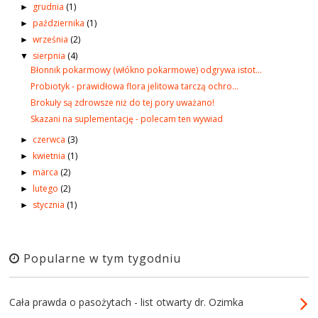
grudnia
(1)
►
października
(1)
►
września
(2)
►
sierpnia
(4)
▼
Błonnik pokarmowy (włókno pokarmowe) odgrywa istot...
Probiotyk - prawidłowa flora jelitowa tarczą ochro...
Brokuły są zdrowsze niż do tej pory uważano!
Skazani na suplementację - polecam ten wywiad
czerwca
(3)
►
kwietnia
(1)
►
marca
(2)
►
lutego
(2)
►
stycznia
(1)
►
Popularne w tym tygodniu
Cała prawda o pasożytach - list otwarty dr. Ozimka