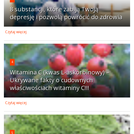
8 substancji, które zabiją Twoją
depresję i pozwolą powrócić do zdrowia
Czytaj więcej
4
Witamina C (kwas L-askorbinowy) –
Ukrywane fakty o cudownych
właściwościach witaminy C!!!
Czytaj więcej
5