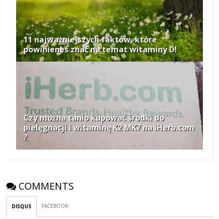
11 najważniejszych faktów, które
powinieneś znać na temat witaminy D!
Czy można tanio kupować środki do
pielęgnacji i witaminę K2 MK7 na iHerb.com
?
COMMENTS
FACEBOOK
:
DISQUS