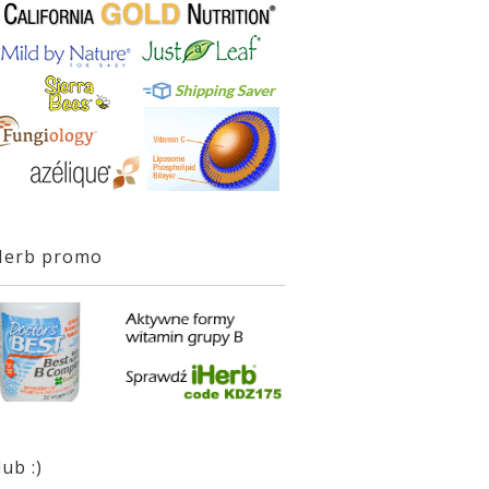
Herb promo
lub :)