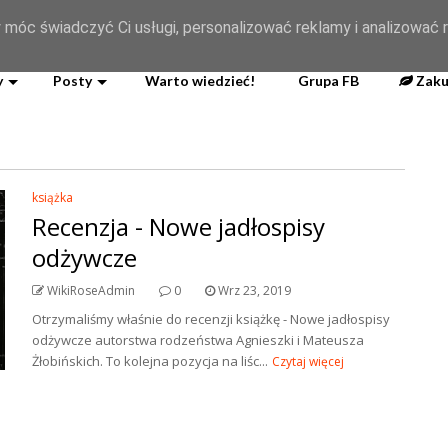
og
 móc świadczyć Ci usługi, personalizować reklamy i analizować r
y
Posty
Warto wiedzieć!
Grupa FB
Zaku
książka
Recenzja - Nowe jadłospisy
odżywcze
WikiRoseAdmin
0
Wrz 23, 2019
Otrzymaliśmy właśnie do recenzji książkę - Nowe jadłospisy
odżywcze autorstwa rodzeństwa Agnieszki i Mateusza
Żłobińskich. To kolejna pozycja na liśc...
Czytaj więcej