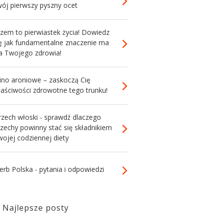
wój pierwszy pyszny ocet
zem to pierwiastek życia! Dowiedz
ię jak fundamentalne znaczenie ma
la Twojego zdrowia!
ino aroniowe – zaskoczą Cię
łaściwości zdrowotne tego trunku!
rzech włoski - sprawdź dlaczego
zechy powinny stać się składnikiem
ojej codziennej diety
erb Polska - pytania i odpowiedzi
Najlepsze posty