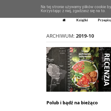
WikiRose bl
Na tej stronie używamy plików cookie by
MENU
Korzystając z niej, zgadzasz się na to.
Książki
Przepis
ARCHIWUM:
2019-10
Polub i bądź na bieżąco