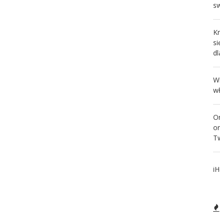
s
Kr
s
d
W
w
O
or
Tw
iH