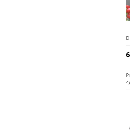
D
6
P
ż