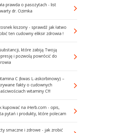
ła prawda o pasożytach - list
twarty dr. Ozimka
zosnek kiszony - sprawdź jak łatwo
obić ten cudowny eliksir zdrowia !
substancji, które zabiją Twoją
epresję i pozwolą powrócić do
drowia
itamina C (kwas L-askorbinowy) –
krywane fakty o cudownych
aściwościach witaminy C!!!
k kupować na iHerb.com - opis,
sta pytań i produkty, które polecam
ty smaczne i zdrowe - jak zrobić