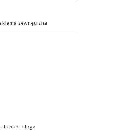
eklama zewnętrzna
rchiwum bloga