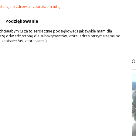
ntencje o zdrowiu - zapraszam tutaj
Podziękowanie
o chciałabym Ci za to serdecznie podziękować i jak zwykle mam dla
zę odwiedź stronę dla subskrybentów, której adres otrzymałeś/aś po
ie zapisałeś/aś, zapraszam :)
O