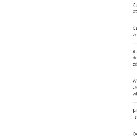
Ca
o
C
zr
8 
d
z
W
U
wł
Ja
li
Oc