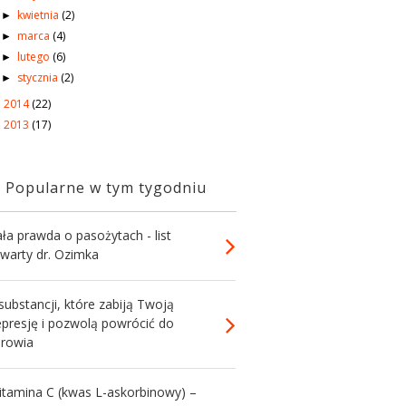
kwietnia
(2)
►
marca
(4)
►
lutego
(6)
►
stycznia
(2)
►
2014
(22)
►
2013
(17)
►
Popularne w tym tygodniu
ła prawda o pasożytach - list
twarty dr. Ozimka
substancji, które zabiją Twoją
epresję i pozwolą powrócić do
drowia
itamina C (kwas L-askorbinowy) –