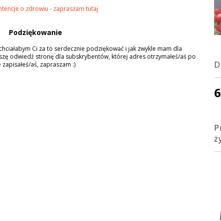
ntencje o zdrowiu - zapraszam tutaj
Podziękowanie
o chciałabym Ci za to serdecznie podziękować i jak zwykle mam dla
zę odwiedź stronę dla subskrybentów, której adres otrzymałeś/aś po
D
ie zapisałeś/aś, zapraszam :)
6
P
ż