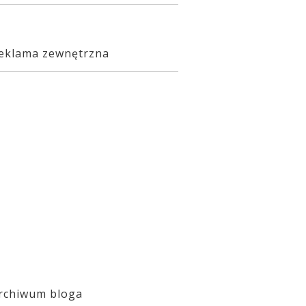
eklama zewnętrzna
rchiwum bloga