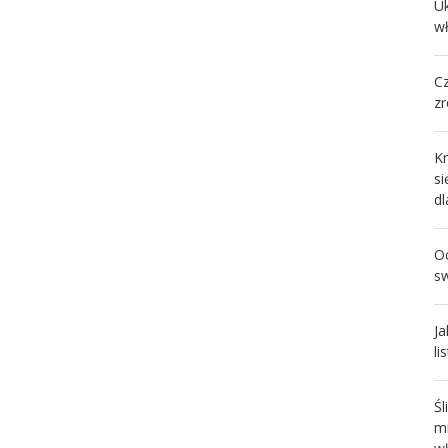
U
wł
C
zr
Kr
s
d
Oc
s
Ja
li
Ś
m