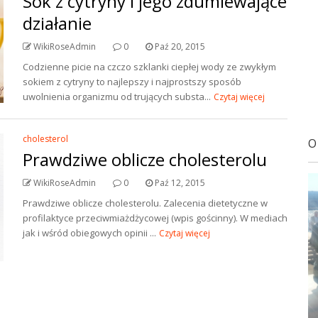
Sok z cytryny i jego zdumiewające
działanie
WikiRoseAdmin
0
Paź 20, 2015
Codzienne picie na czczo szklanki ciepłej wody ze zwykłym
sokiem z cytryny to najlepszy i najprostszy sposób
uwolnienia organizmu od trujących substa...
Czytaj więcej
cholesterol
O
Prawdziwe oblicze cholesterolu
WikiRoseAdmin
0
Paź 12, 2015
Prawdziwe oblicze cholesterolu. Zalecenia dietetyczne w
profilaktyce przeciwmiażdżycowej (wpis gościnny). W mediach
jak i wśród obiegowych opinii ...
Czytaj więcej