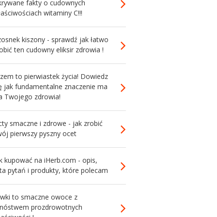
krywane fakty o cudownych
aściwościach witaminy C!!!
zosnek kiszony - sprawdź jak łatwo
obić ten cudowny eliksir zdrowia !
zem to pierwiastek życia! Dowiedz
ię jak fundamentalne znaczenie ma
la Twojego zdrowia!
ty smaczne i zdrowe - jak zrobić
wój pierwszy pyszny ocet
k kupować na iHerb.com - opis,
sta pytań i produkty, które polecam
liwki to smaczne owoce z
nóstwem prozdrowotnych