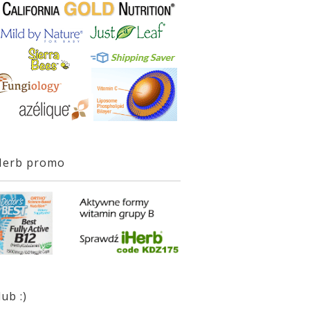
Herb promo
lub :)