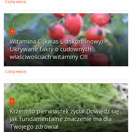
Czytaj więcej
4
Witamina C (kwas L-askorbinowy) –
Ukrywane fakty o cudownych
właściwościach witaminy C!!!
Czytaj więcej
5
Krzem to pierwiastek życia! Dowiedz się
jak fundamentalne znaczenie ma dla
Twojego zdrowia!