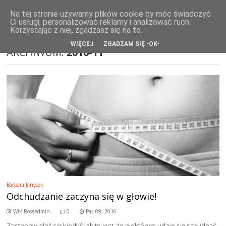
WikiRose blog
Na tej stronie używamy plików cookie by móc świadczyć
Ci usługi, personalizować reklamy i analizować ruch.
Korzystając z niej, zgadzasz się na to.
WIĘCEJ
ZGADZAM SIĘ -OK-
ARCHIWUM:
2016-11
Barbara Janysek
Odchudzanie zaczyna się w głowie!
WikiRoseAdmin
0
Paź 09, 2016
Zastanawiałaś się kiedyś jak to jest, że niektórym udaje się schudnąć,