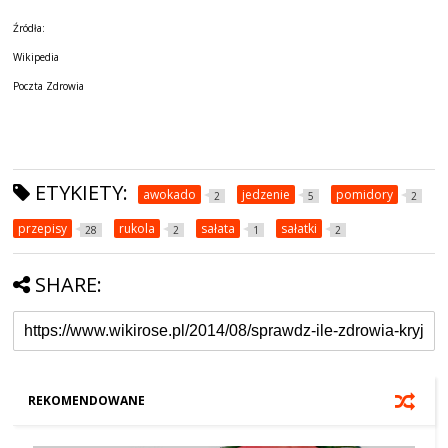
Źródła:
Wikipedia
Poczta Zdrowia
ETYKIETY:
awokado
jedzenie
pomidory
2
5
2
przepisy
rukola
sałata
sałatki
28
2
1
2
SHARE:
REKOMENDOWANE