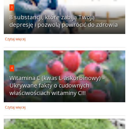
3
8 substancji, które zabiją Twoją
depresję i pozwolą powrócić do zdrowia
Czytaj więcej
4
Witamina C (kwas L-askorbinowy) –
Ukrywane fakty o cudownych
właściwościach witaminy C!!!
Czytaj więcej