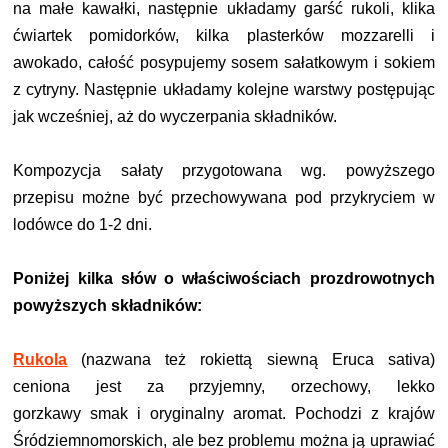
na małe kawałki, następnie układamy garść rukoli, klika
ćwiartek pomidorków, kilka plasterków mozzarelli i
awokado, całość posypujemy sosem sałatkowym i sokiem
z cytryny. Następnie
układamy kolejne
warstwy postępując
jak wcześniej, aż do wyczerpania składników.
Kompozycja sałaty przygotowana wg. powyższego
przepisu możne być przechowywana pod przykryciem w
lodówce do 1-2 dni.
Poniżej kilka słów o właściwościach prozdrowotnych
powyższych składników:
Rukola
(nazwana też rokiettą siewną Eruca sativa)
ceniona jest za
przyjemny, orzechowy, lekko
gorzkawy
smak i
oryginalny aromat
. Pochodzi z krajów
Śródziemnomorskich, ale bez problemu można ją uprawiać