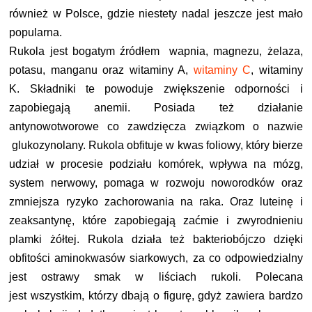
również w Polsce, gdzie niestety nadal jeszcze jest mało
popularna.
Rukola jest bogatym źródłem wapnia, magnezu, żelaza,
potasu, manganu oraz witaminy A,
witaminy C
, witaminy
K. Składniki te powoduje zwiększenie odporności i
zapobiegają anemii. Posiada też działanie
antynowotworowe
co zawdzięcza związkom o nazwie
glukozynolany. Rukola o
bfituje w kwas foliowy, który bierze
udział w procesie podziału komórek, wpływa na mózg,
system nerwowy, pomaga w rozwoju noworodków oraz
zmniejsza ryzyko zachorowania na raka. Oraz luteinę i
zeaksantynę, które zapobiegają zaćmie i zwyrodnieniu
plamki żółtej. Rukola działa też bakteriobójczo dzięki
obfitości aminokwasów siarkowych, za co odpowiedzialny
jest ostrawy smak w liściach rukoli
.
Polecana
jest wszystkim, którzy dbają o figurę, gdyż zawiera bardzo