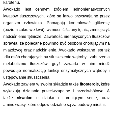
karotenu.
Awokado jest cennym źródłem jednonienasyconych
kwasów tłuszczowych, które są
łatwo przyswajalne przez
organizm człowieka.
P
omagają
kontrolować glikemię
(poziom cukru we krwi),
wzmocnić ściany tętnic,
zmniejszyć
nadciśnienie tętnicze.
Zawartość nienasyconych tłuszczów
sprawia, że polecane powinno być osobom chorującym na
miażdżycę oraz nadciśnienie. Awokado wskazane jest też
dla osób chorujących na stłuszczenie wątroby i zaburzenia
metabolizmu tłuszczów, gdyż zawarta w nim miedź
powoduje normalizację funkcji enzymatycznych wątroby i
ustępowanie stłuszczenia.
Awokado zawiera w swoim składzie także
fitosterole
, które
wykazują działanie przeciwzapalne i przeciwbólowe. A
także
skwalen
o działaniu chroniącym serce, oraz
aminokwasy, które odpowiedzialne są za budowę mięśni.