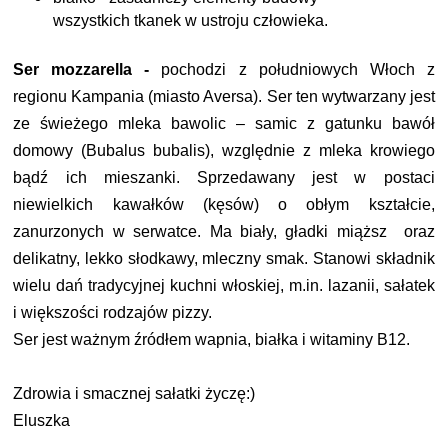
wszystkich tkanek w ustroju człowieka.
Ser mozzarella -
pochodzi z południowych Włoch z
regionu Kampania (miasto Aversa).
Ser ten wytwarzany jest
ze świeżego mleka bawolic – samic z gatunku bawół
domowy (Bubalus bubalis), względnie z mleka krowiego
bądź ich mieszanki. Sprzedawany jest w postaci
niewielkich kawałków (kęsów) o obłym kształcie,
zanurzonych w serwatce. M
a biały, gładki miąższ oraz
delikatny, lekko słodkawy, mleczny smak.
Stanowi składnik
wielu dań tradycyjnej kuchni włoskiej, m.in. lazanii, sałatek
i większości rodzajów pizzy.
Ser jest ważnym źródłem wapnia, białka i witaminy B12.
Zdrowia i smacznej sałatki życzę:)
Eluszka