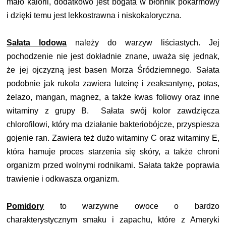
mało kalorii, dodatkowo jest bogata w błonnik pokarmowy
i dzięki temu jest lekkostrawna i niskokaloryczna.
Sałata lodowa
należy do warzyw liściastych. Jej
pochodzenie nie jest dokładnie znane, uważa się jednak,
że jej ojczyzną jest basen Morza Śródziemnego. Sałata
podobnie jak rukola zawiera luteinę i zeaksantynę,
potas,
żelazo, mangan, magnez,
a także
kwas foliowy oraz inne
witaminy z grupy B.
Sałata swój kolor zawdzięcza
chlorofilowi, który ma działanie bakteriobójcze, przyspiesza
gojenie ran. Zawiera też dużo witaminy C oraz witaminy E,
która
hamuje proces starzenia się skóry, a także chroni
organizm przed wolnymi rodnikami. Sałata także poprawia
trawienie i odkwasza organizm.
Pomidory
to warzywne owoce o bardzo
charakterystycznym smaku i zapachu, które z Ameryki