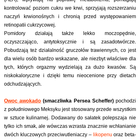
kontrolować poziom cukru we krwi, sprzyjają rozszerzaniu
naczyń krwionośnych i chronią przed występowaniem
retinopatii cukrzycowej.
Pomidory działają także lekko moczopędnie,
oczyszczająco, antytoksycznie i są zasadotwórcze.
P
obudzają też działalność gruczołów trawiennych, co jest
dla wielu osób bardzo wskazane, ale niezbyt właściwe dla
tych, których orgazmy wydzielają za dużo kwasów. S
ą
niskokaloryczne i dzięki temu nieocenione przy dietach
odchudzających.
Owoc awokado
(smaczliwka Persea Scheffer)
pochodzi
z południowego Meksyku jest stosowany przede wszystkim
w sztuce kulinarnej.
Dodawany do sałatek polepszaja nie
tylko ich smak, ale wówczas wzrasta znacznie wchłanianie
dwóch kluczowych przeciwutleniaczy –
likopenu
oraz beta-