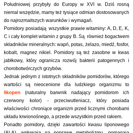
Południowej przybyły do Europy w XVI w. Dziś rosną
niemal wszędzie, mamy też tysiące odmian dostosowanych
do najrozmaitszych warunków i wymagań.
Pomidory posiadają wszystkie prawie witaminy: A, D, E, K,
C i cały komplet witamin z grupy B. Są również bogactwem
składników mineralnych: wapń, potas, żelazo, miedź, fosfor,
kobalt, magnez nikiel. Pomidory są też zasobne w kwas
jabłkowy, który ogranicza rozwój bakterii patogennych i
chorobotwórczych grzybów
.
Jednak j
ednym z istotnych składników pomidorów, którego
wartości są nieocenione dla ludzkiego organizmu to
likopen
(
naturalny barwnik nadający pomidorom ich
czerwony kolor)
-
przeciwutleniacz, który posiada
właściwości chroniące organizm przed licznymi chorobami
układu krwionośnego, a przede wszystkim przed rakiem.
Ponadto po
midory, dzięki zawartości kwasu liponowego
(ALA), wpływają na poprawę metabolizmu, pomagają