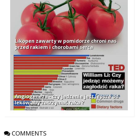
Likopen zawarty w pomidorze chroni nas
przed rakiem i chorobami serca
Angiogeneza - czy jedzenie jest lepsze od
leków aby zatrzymać raka ?
COMMENTS