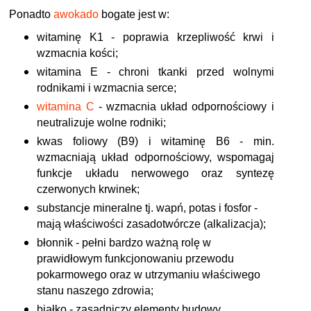
Ponadto
awokado
bogate jest w:
witaminę
K1 - poprawia krzepliwość krwi i
wzmacnia kości;
witamina E - chroni tkanki przed wolnymi
rodnikami i wzmacnia serce;
witamina C
- wzmacnia układ odpornościowy i
neutralizuje wolne rodniki;
kwas foliowy (B9) i
witaminę B6 - min.
wzmacniają układ odpornościowy, wspomagaj
funkcje układu nerwowego oraz syntezę
czerwonych krwinek;
substancje mineralne tj. wapń, potas i fosfor -
mają właściwości zasadotwórcze (alkalizacja);
błonnik -
pełni bardzo ważną rolę w
prawidłowym funkcjonowaniu przewodu
pokarmowego oraz w utrzymaniu właściwego
stanu naszego zdrowia;
białko -
zasadniczy elementy budowy