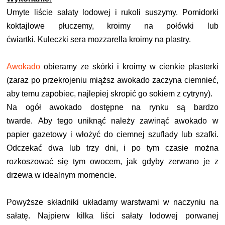
Umyte liście sałaty lodowej i rukoli suszymy.
Pomidorki
koktajlowe płuczemy, kroimy na połówki lub
ćwiartki.
Kuleczki sera mozzarella kroimy na plastry.
Awokado
obieramy ze skórki i kroimy w cienkie plasterki
(z
araz po przekrojeniu miąższ awokado zaczyna ciemnieć,
aby temu zapobiec, najlepiej skropić go sokiem z cytryny).
N
a ogół awokado dostępne na rynku są bardzo
twarde. Aby tego uniknąć należy zawinąć awokado w
papier gazetowy i włożyć do ciemnej szuflady lub szafki.
Odczekać dwa lub trzy dni, i po tym czasie można
rozkoszować się tym owocem, jak gdyby zerwano je z
drzewa w idealnym momencie.
Powyższe składniki układamy warstwami w naczyniu na
sałatę. Najpierw kilka liści sałaty lodowej porwanej