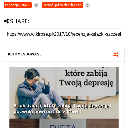
recenzja książki
zespół jelita drażliwego
9
2
SHARE:
REKOMENDOWANE
8 substancji, które zabiją Twoją depresję i
pozwolą powrócić do zdrowia