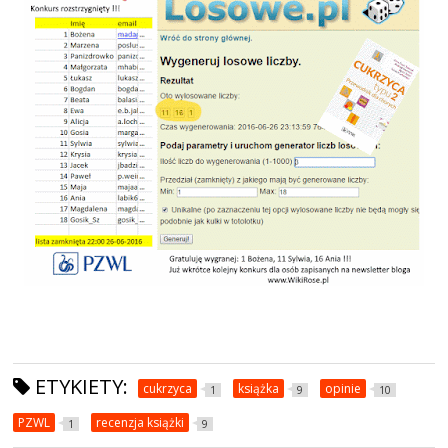
ETYKIETY:
cukrzyca
książka
opinie
1
9
10
PZWL
recenzja książki
1
9