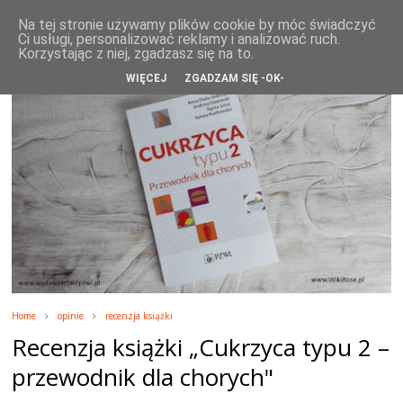
WikiRose blog
Na tej stronie używamy plików cookie by móc świadczyć
Ci usługi, personalizować reklamy i analizować ruch.
Korzystając z niej, zgadzasz się na to.
WIĘCEJ
ZGADZAM SIĘ -OK-
Home
opinie
recenzja książki
Recenzja książki „Cukrzyca typu 2 –
przewodnik dla chorych"