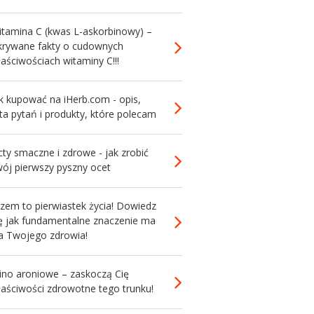
itamina C (kwas L-askorbinowy) –
krywane fakty o cudownych
aściwościach witaminy C!!!
k kupować na iHerb.com - opis,
sta pytań i produkty, które polecam
ty smaczne i zdrowe - jak zrobić
wój pierwszy pyszny ocet
zem to pierwiastek życia! Dowiedz
ię jak fundamentalne znaczenie ma
la Twojego zdrowia!
ino aroniowe – zaskoczą Cię
łaściwości zdrowotne tego trunku!