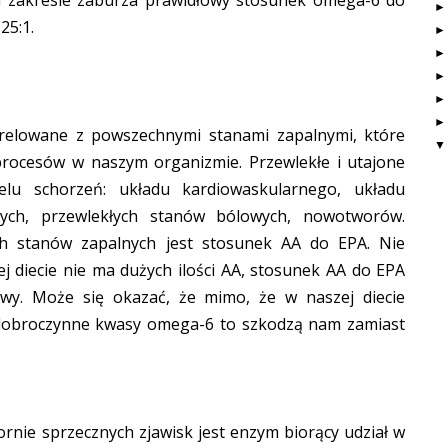
m zakresie zaburza prawidłowy stosunek omega-6 do
25:1.
orelowane z powszechnymi stanami zapalnymi, które
procesów w naszym organizmie. Przewlekłe i utajone
elu schorzeń: układu kardiowaskularnego, układu
ych, przewlekłych stanów bólowych, nowotworów.
h stanów zapalnych jest stosunek AA do EPA. Nie
ej diecie nie ma dużych ilości AA, stosunek AA do EPA
owy. Może się okazać, że mimo, że w naszej diecie
 dobroczynne kwasy omega-6 to szkodzą nam zamiast
rnie sprzecznych zjawisk jest enzym biorący udział w