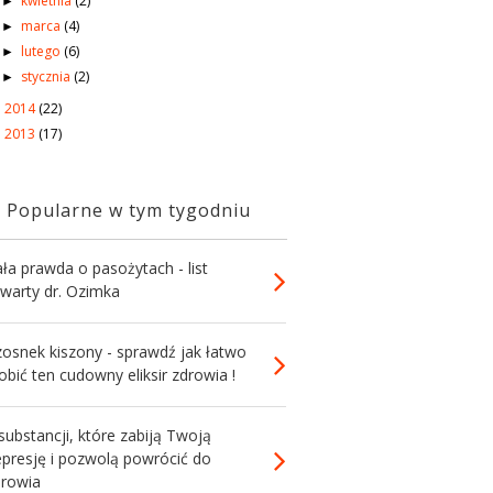
kwietnia
(2)
►
marca
(4)
►
lutego
(6)
►
stycznia
(2)
►
2014
(22)
►
2013
(17)
►
Popularne w tym tygodniu
ła prawda o pasożytach - list
twarty dr. Ozimka
zosnek kiszony - sprawdź jak łatwo
obić ten cudowny eliksir zdrowia !
substancji, które zabiją Twoją
epresję i pozwolą powrócić do
drowia