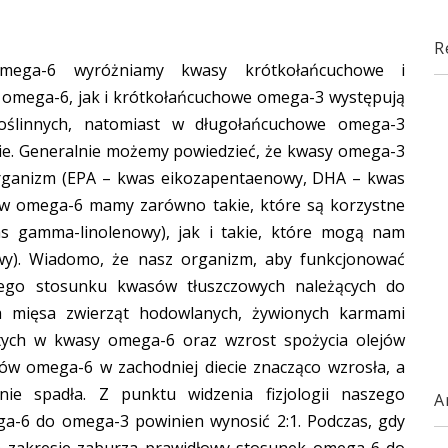
R
ega-6 wyróżniamy kwasy krótkołańcuchowe i
omega-6, jak i krótkołańcuchowe omega-3 występują
roślinnych, natomiast w długołańcuchowe omega-3
ie. Generalnie możemy powiedzieć, że kwasy omega-3
rganizm (EPA – kwas eikozapentaenowy, DHA – kwas
 omega-6 mamy zarówno takie, które są korzystne
s gamma-linolenowy), jak i takie, które mogą nam
wy). Wiadomo, że nasz organizm, aby funkcjonować
ego stosunku kwasów tłuszczowych należących do
 mięsa zwierząt hodowlanych, żywionych karmami
atych w kwasy omega-6 oraz wzrost spożycia olejów
asów omega-6 w zachodniej diecie znacząco wzrosła, a
ie spadła. Z punktu widzenia fizjologii naszego
A
a-6 do omega-3 powinien wynosić 2:1. Podczas, gdy