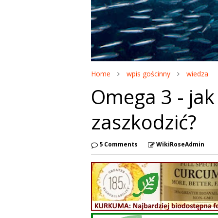
Home
wpis gościnny
wiedza
Omega 3 - jak
zaszkodzić?
5 Comments
WikiRoseAdmin