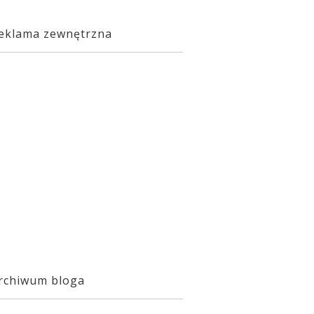
eklama zewnętrzna
rchiwum bloga