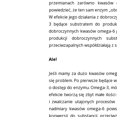
przemianach zarówno kwasów 
powiedzieć, że ten sam enzym „ob
W efekcie jego działania z dobro
3 będące substratem do produkc
dobroczynnych kwasów omega-6 p
produkcji dobroczynnych subst
przeciwzapalnych współdziałają z 
Ale!
Jeśli mamy za dużo kwasów omega-
się problem. Po pierwsze będące 
o dostęp do enzymu. Omega-3, mó
efekcie tworzą się zbyt małe iloś
i zwalczanie utajonych procesów 
nadmiary kwasów omega-6 powsta
konwersji do substancji przeciw