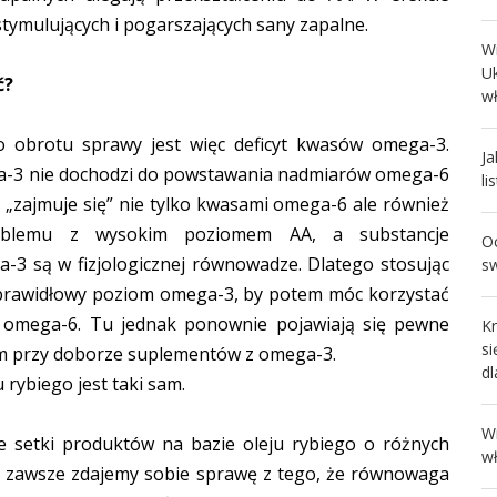
stymulujących i pogarszających sany zapalne.
W
U
ć?
wł
o obrotu sprawy jest więc deficyt kwasów omega-3.
Ja
a-3 nie dochodzi do powstawania nadmiarów omega-6
li
m „zajmuje się” nie tylko kwasami omega-6 ale również
blemu z wysokim poziomem AA, a substancje
Oc
-3 są w fizjologicznej równowadze. Dlatego stosując
s
prawidłowy poziom omega-3, by potem móc korzystać
 omega-6. Tu jednak ponownie pojawiają się pewne
Kr
s
ym przy doborze suplementów z omega-3.
d
 rybiego jest taki sam.
W
e setki produktów na bazie oleju rybiego o różnych
w
e zawsze zdajemy sobie sprawę z tego, że równowaga