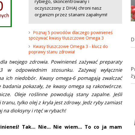
rybiego, skoncentrowany i
oczyszczony z DHA) chroni nasz
organizm przez stanami zapalnymi!
Poznaj 5 powodów dlaczego powinieneś
spożywać kwasy tłuszczowe Omega 3
D
Kwasy tłuszczowe Omega 3 - klucz do
poprawy stanu zdrowia!
la twojego zdrowia. Powinieneś zażywać preparaty
P
-3 w odpowiednim stosunku. Zażywaj wyłącznie
ż
 na ich niedobór. Kwasy omega-6 pomagają zwalczać
e badania pokazały, że kwasy omega są rakotwórcze.
icze. Oleje roślinne powodują stany zapalne. Jeśli
 tranu, tylko olej z kryla jest zdrowy. Jedz ryby zamiast
 na dioksyny i rtęć w rybach!
owinieneś! Tak… Nie… Nie wiem… To co ja mam