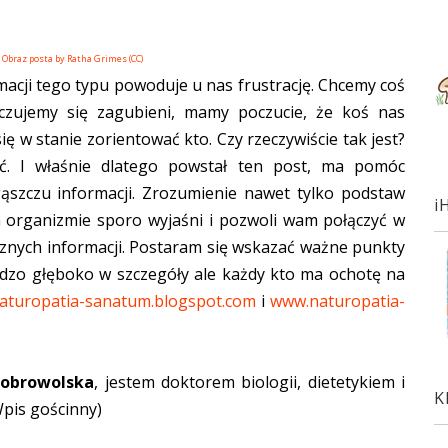
Obraz posta by Ratha Grimes (CC)
acji tego typu powoduje u nas frustrację. Chcemy coś
 czujemy się zagubieni, mamy poczucie, że koś nas
ię w stanie zorientować kto. Czy rzeczywiście tak jest?
ć. I właśnie dlatego powstał ten post, ma pomóc
ąszczu informacji. Zrozumienie nawet tylko podstaw
i
organizmie sporo wyjaśni i pozwoli wam połączyć w
cznych informacji. Postaram się wskazać ważne punkty
ardzo głęboko w szczegóły ale każdy kto ma ochotę na
aturopatia-sanatum.blogspot.com
i
www.naturopatia-
Dobrowolska
, jestem doktorem biologii, dietetykiem i
K
pis gościnny)