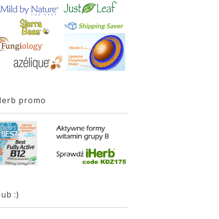
Herb promo
lub :)