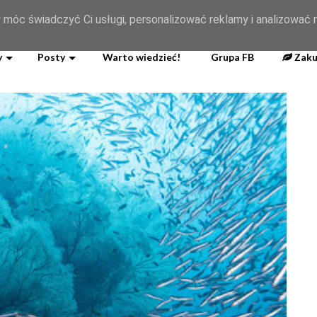
og
 móc świadczyć Ci usługi, personalizować reklamy i analizować r
y
Posty
Warto wiedzieć!
Grupa FB
Zaku