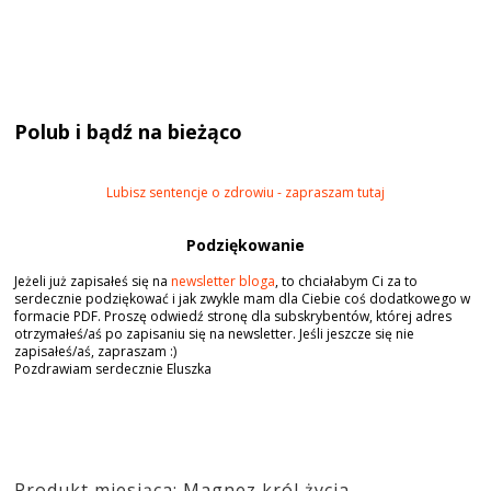
Polub i bądź na bieżąco
Lubisz sentencje o zdrowiu - zapraszam tutaj
Podziękowanie
Jeżeli już zapisałeś się na
newsletter bloga
, to chciałabym Ci za to
serdecznie podziękować i jak zwykle mam dla Ciebie coś dodatkowego w
formacie PDF. Proszę odwiedź stronę dla subskrybentów, której adres
otrzymałeś/aś po zapisaniu się na newsletter. Jeśli jeszcze się nie
zapisałeś/aś, zapraszam :)
Pozdrawiam serdecznie Eluszka
Produkt miesiąca: Magnez król życia