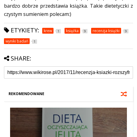
bardzo dobrze przedstawia książka. Takie dietetyczki z
czystym sumieniem polecam:)
ETYKIETY:
krew
książka
recenzja książki
1
9
9
wyniki badań
1
SHARE:
REKOMENDOWANE