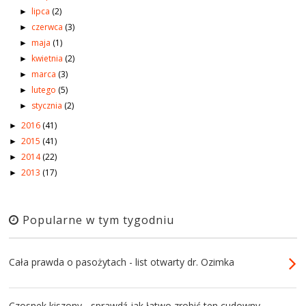
lipca
(2)
►
czerwca
(3)
►
maja
(1)
►
kwietnia
(2)
►
marca
(3)
►
lutego
(5)
►
stycznia
(2)
►
2016
(41)
►
2015
(41)
►
2014
(22)
►
2013
(17)
►
Popularne w tym tygodniu
Cała prawda o pasożytach - list otwarty dr. Ozimka
Czosnek kiszony - sprawdź jak łatwo zrobić ten cudowny