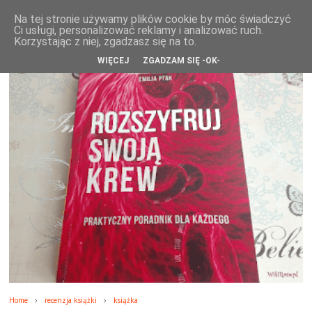
WikiRose blog
Na tej stronie używamy plików cookie by móc świadczyć
Ci usługi, personalizować reklamy i analizować ruch.
Korzystając z niej, zgadzasz się na to.
WIĘCEJ
ZGADZAM SIĘ -OK-
Home
recenzja książki
książka