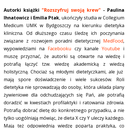
Autorki książki
"Rozszyfruj swoją krew"
- Paulina
Ihnatowicz i Emilia Ptak
, ukończyły studia w Collegium
Medicum UMK w Bydgoszczy na kierunku dietetyka
kliniczna. Od dłuższego czasu śledzę ich poczynania
związane z rozwojem poradni dietetycznej
MedFood
,
wypowiedziami na
Facebooku
czy kanale
Youtube
i
muszę przyznać, że autorki są otwarte na wiedzę i
potrafią łączyć tzw. wiedzę akademicką z wiedzą
holistyczną. Chociaż są młodymi dietetyczkami, ale już
mają spore doświadczenie i wiele sukcesów. Roli
dietetyka nie sprowadzają do osoby, która układa plany
żywieniowe dla odchudzających się Pań, ale potrafią
doradzić w kwestiach profilaktyki i ratowania zdrowia.
Potrafią dobrać dietę do konkretnego przypadku, a nie
tylko uogólniają mówiąc, że dieta X czy Y uleczy każdego.
Mają też odpowiednią wiedzę popartą praktyką, co