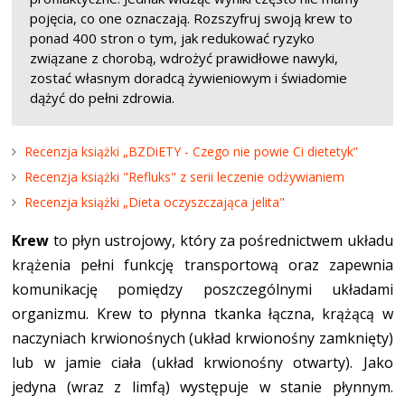
pojęcia, co one oznaczają. Rozszyfruj swoją krew to
ponad 400 stron o tym, jak redukować ryzyko
związane z chorobą, wdrożyć prawidłowe nawyki,
zostać własnym doradcą żywieniowym i świadomie
dążyć do pełni zdrowia.
Recenzja książki „BZDiETY - Czego nie powie Ci dietetyk”
Recenzja książki "Refluks" z serii leczenie odżywianiem
Recenzja książki „Dieta oczyszczająca jelita"
Krew
to płyn ustrojowy, który za pośrednictwem układu
krążenia pełni funkcję transportową oraz zapewnia
komunikację pomiędzy poszczególnymi układami
organizmu. Krew to płynna tkanka łączna, krążącą w
naczyniach krwionośnych (układ krwionośny zamknięty)
lub w jamie ciała (układ krwionośny otwarty). Jako
jedyna (wraz z limfą) występuje w stanie płynnym.