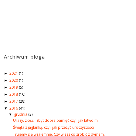
Archiwum bloga
2021
(1)
►
2020
(1)
►
2019
(5)
►
2018
(10)
►
2017
(28)
►
2016
(41)
▼
grudnia
(3)
▼
Urazy, złość i zbyt dobra pamięć czyli jak łatwo m...
Święta z jaglanką, czyli jak przeżyć uroczystości ...
Trujemy się wzajemnie. Czy wiesz co zrobić z dymem...