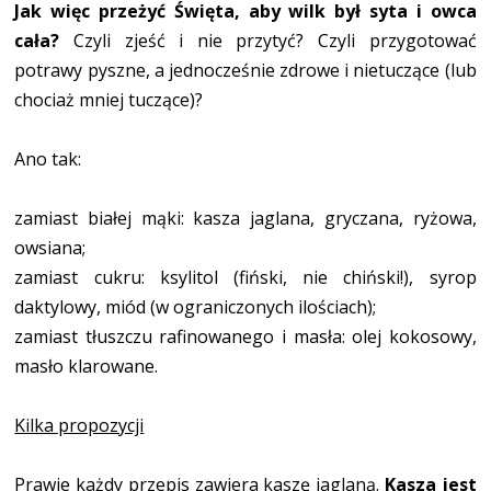
Jak więc przeżyć Święta, aby wilk był syta i owca
cała?
Czyli zjeść i nie przytyć? Czyli przygotować
potrawy pyszne, a jednocześnie zdrowe i nietuczące (lub
chociaż mniej tuczące)?
Ano tak:
zamiast białej mąki: kasza jaglana, gryczana, ryżowa,
owsiana;
zamiast cukru: ksylitol (fiński, nie chiński!), syrop
daktylowy, miód (w ograniczonych ilościach);
zamiast tłuszczu rafinowanego i masła: olej kokosowy,
masło klarowane.
Kilka propozycji
Prawie każdy przepis zawiera kaszę jaglaną.
Kasza jest