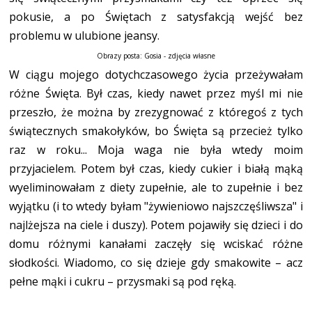
pokusie, a po Świętach z satysfakcją wejść bez
problemu w ulubione jeansy.
Obrazy posta: Gosia - zdjęcia własne
W ciągu mojego dotychczasowego życia przeżywałam
różne Święta. Był czas, kiedy nawet przez myśl mi nie
przeszło, że można by zrezygnować z któregoś z tych
świątecznych smakołyków, bo Święta są przecież tylko
raz w roku... Moja waga nie była wtedy moim
przyjacielem. Potem był czas, kiedy cukier i białą mąką
wyeliminowałam z diety zupełnie, ale to zupełnie i bez
wyjątku (i to wtedy byłam "żywieniowo najszczęśliwsza" i
najlżejsza na ciele i duszy). Potem pojawiły się dzieci i do
domu różnymi kanałami zaczęły się wciskać różne
słodkości. Wiadomo, co się dzieje gdy smakowite – acz
pełne mąki i cukru – przysmaki są pod ręką.