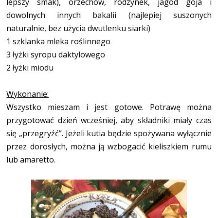
lepszy smak), orzechów, rodzynek, jagód goja i
dowolnych innych bakalii (najlepiej suszonych
naturalnie, bez użycia dwutlenku siarki)
1 szklanka mleka roślinnego
3 łyżki syropu daktylowego
2 łyżki miodu
Wykonanie:
Wszystko mieszam i jest gotowe. Potrawę można
przygotować dzień wcześniej, aby składniki miały czas
się „przegryźć”. Jeżeli kutia będzie spożywana wyłącznie
przez dorosłych, można ją wzbogacić kieliszkiem rumu
lub amaretto.