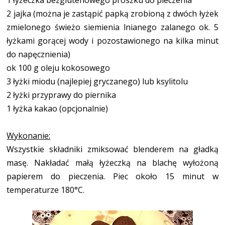
2 jajka (można je zastąpić papką zrobioną z dwóch łyżek
zmielonego świeżo siemienia lnianego zalanego ok. 5
łyżkami gorącej wody i pozostawionego na kilka minut
do napęcznienia)
ok 100 g oleju kokosowego
3 łyżki miodu (najlepiej gryczanego) lub ksylitolu
2 łyżki przyprawy do piernika
1 łyżka kakao (opcjonalnie)
Wykonanie:
Wszystkie składniki zmiksować blenderem na gładką
masę. Nakładać małą łyżeczką na blachę wyłożoną
papierem do pieczenia. Piec około 15 minut w
temperaturze 180°C.