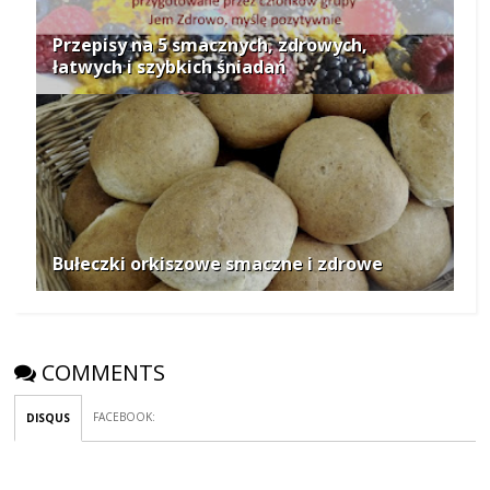
Przepisy na 5 smacznych, zdrowych,
łatwych i szybkich śniadań
Bułeczki orkiszowe smaczne i zdrowe
COMMENTS
FACEBOOK
:
DISQUS