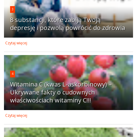
3
8 substancji, które zabiją Twoją
depresję i pozwolą powrócić do zdrowia
Czytaj więcej
4
Witamina C (kwas L-askorbinowy) –
Ukrywane fakty o cudownych
właściwościach witaminy C!!!
Czytaj więcej