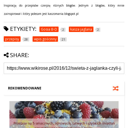
Inspirację do przepisów czerpię różnych blogów. Jednym z blogów, który mnie
zainspirował i który polecam jest kaszomania.blogspot.pl
ETYKIETY:
Gosia B-D
kasza jaglana
2
2
przepisy
wpis gościnny
28
21
SHARE:
REKOMENDOWANE